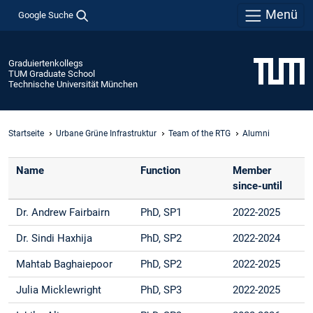
Menü
Google Suche
Graduiertenkollegs
TUM Graduate School
Technische Universität München
Startseite
Urbane Grüne Infrastruktur
Team of the RTG
Alumni
Name
Function
Member
since-until
Dr. Andrew Fairbairn
PhD, SP1
2022-2025
Dr. Sindi Haxhija
PhD, SP2
2022-2024
Mahtab Baghaiepoor
PhD, SP2
2022-2025
Julia Micklewright
PhD, SP3
2022-2025