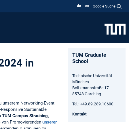
de
en
Google Suche
TUM Graduate
2024 in
School
Technische Universität
München
Boltzmannstraße 17
85748 Garching
zu unserem Networking-Event
Tel.: +49.89.289.10600
-Responsive Sustainable
Kontakt
m
TUM Campus Straubing,
ppe von Promovierenden
unserer
enzenden Disziplinen zu