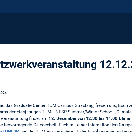
tzwerkveranstaltung 12.12.
2024
und das Graduate Center TUM Campus Straubing, freuen uns, Euch 
ramms der diesjährigen TUM-UNESP Summer/Winter School „Climate
 Veranstaltung findet am
12. Dezember von 12:30 bis 14:00 Uhr
a
 eine hervorragende Gelegenheit, Euch mit einer internationalen Gru
ität UNESP
und der TUM aus dem Bereich der Bioökonomie und angr