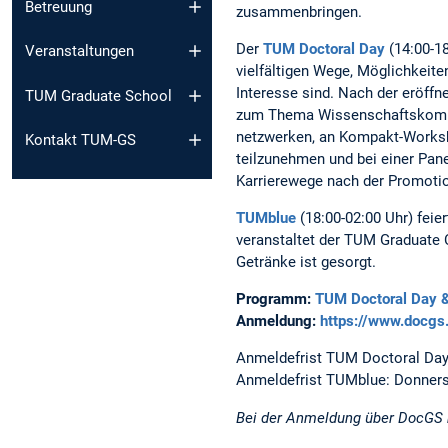
Betreuung
zusammenbringen.
Der
TUM Doctoral Day
(14:00-18
Veranstaltungen
vielfältigen Wege, Möglichkeit
Interesse sind. Nach der eröffn
TUM Graduate School
zum Thema Wissenschaftskommu
netzwerken, an Kompakt-Worksh
Kontakt TUM-GS
teilzunehmen und bei einer Pan
Karrierewege nach der Promotio
TUMblue
(18:00-02:00 Uhr) fei
veranstaltet der TUM Graduate 
Getränke ist gesorgt.
Programm:
TUM Doctoral Day 
Anmeldung:
https://www.docg
Anmeldefrist TUM Doctoral Day:
Anmeldefrist TUMblue: Donnerst
Bei der Anmeldung über DocGS k