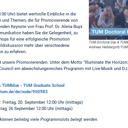
:00 Uhr) bietet wertvolle Einblicke in die
en und Themen, die für Promovierende von
enden Keynote von Frau Prof. Dr. Alena Buyx
nikation haben Sie die Gelegenheit, zu
ops für eine erfolgreiche Promotion
TUM Doctoral Day & TUMb
eldiskussion mehr über verschiedene
Andreas Heddergott/TUM
n zu erfahren.
ert unsere Promovierenden. Unter dem Motto "Illuminate the Horizon:
Council ein abwechslungsreiches Programm mit Live-Musik und DJ.
& TUMblue - TUM Graduate School
s.tum.de/de/node/950983
 Freitag, 20. September 12:00 Uhr (mittags)
ag, 26 September 12:00 Uhr (mittags)
önnen beliebig viele Programmslots belegt werden.