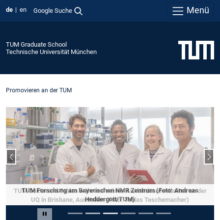
Menü
de
en
Google Suche
TUM Graduate School
Technische Universität München
Promovieren an der TUM
Vorheriger Slide
Näc
TUM Doktorand Tobias während seines Auslandsaufenthaltes an der
UQ in Brisbane, Australien (Foto: Tobias Teschemacher)
Slide 3 von 6
Carousel pausieren